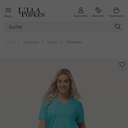
Anmelden
Aktionen
Warenkorb
Menü
Zurück
|
Startseite
|
Hosen
|
7 8 Hosen