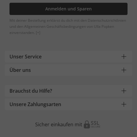
Anmelden und Sparen
Mit deiner Bestellung erklärst du dich mit den Datenschutzrichtlinien
und den Allgemeinen Geschäftsbedingungen von Ulla Popken
einverstanden.
[+]
Unser Service
Über uns
Brauchst du Hilfe?
Unsere Zahlungsarten
Sicher einkaufen mit