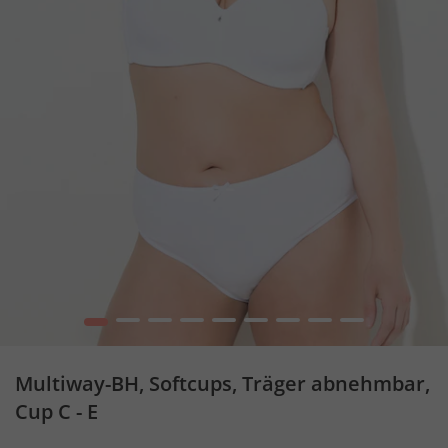
1
2
3
4
5
6
7
8
9
Multiway-BH, Softcups, Träger abnehmbar,
Cup C - E