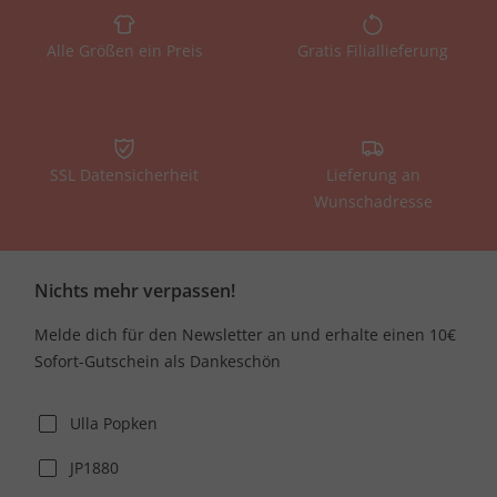
Alle Größen ein Preis
Gratis Filiallieferung
SSL Datensicherheit
Lieferung an
Wunschadresse
Nichts mehr verpassen!
Melde dich für den Newsletter an und erhalte einen 10€
Sofort-Gutschein als Dankeschön
Ulla Popken
JP1880