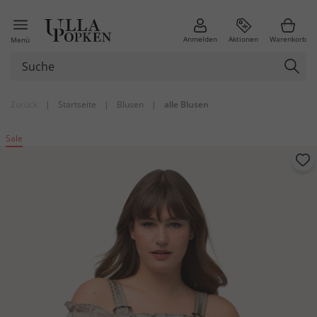
Anmelden
Aktionen
Warenkorb
Menü
Zurück
|
Startseite
|
Blusen
|
alle Blusen
Sale