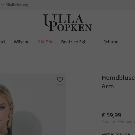
tis Filiallieferung
ort
Wäsche
SALE %
Beatrice Egli
Schuhe
Hemdbluse,
Arm
€ 59,99
Preis inkl. MwSt. zzgl.
V
Farbe:
marine