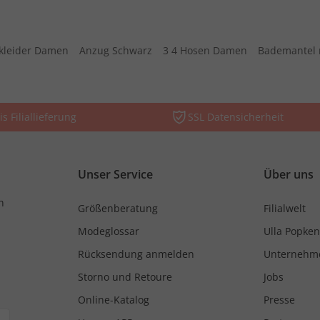
kleider Damen
Anzug Schwarz
3 4 Hosen Damen
Bademantel 
is Filiallieferung
SSL Datensicherheit
Unser Service
Über uns
n
Größenberatung
Filialwelt
Modeglossar
Ulla Popken
Rücksendung anmelden
Unternehm
Storno und Retoure
Jobs
Online-Katalog
Presse