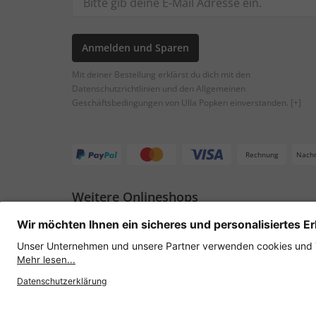
Anmelden und Sparen
Mit deiner Bestellung erklärst du dich mit den
Datenschutzrichtlinien und den Allgemeinen
Geschäftsbedingungen von Ulla Popken einverstanden.
[+]
Rechnung
Nach
Weitere Onlineshops
Österreich
Datenschutz
AGB
Widerruf erklären
Lie