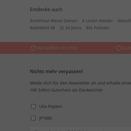
Entdecke auch
Ärmellose Weste Damen
A Linien Kleider
Abend
Badekleid 48
32 34 Jeans
8XL Pullover
Alle Größen ein Preis
Grat
Nichts mehr verpassen!
Melde dich für den Newsletter an und erhalte eine
10€ Sofort-Gutschein als Dankeschön
Ulla Popken
JP1880