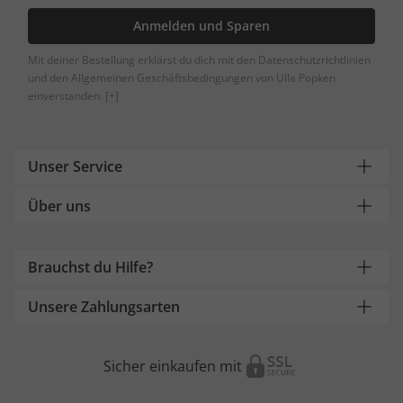
Anmelden und Sparen
Mit deiner Bestellung erklärst du dich mit den Datenschutzrichtlinien
und den Allgemeinen Geschäftsbedingungen von Ulla Popken
einverstanden.
[+]
Unser Service
Über uns
Brauchst du Hilfe?
Unsere Zahlungsarten
Sicher einkaufen mit