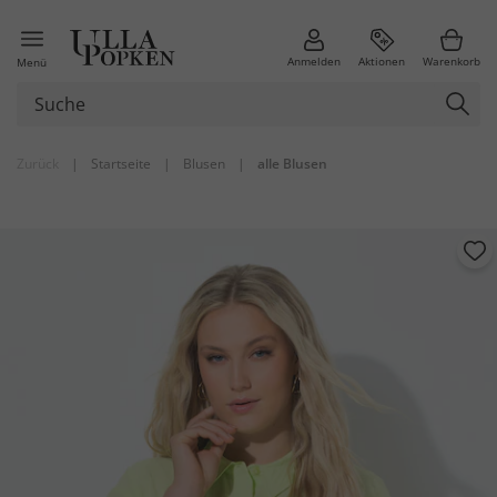
Anmelden
Aktionen
Warenkorb
Menü
Zurück
|
Startseite
|
Blusen
|
alle Blusen