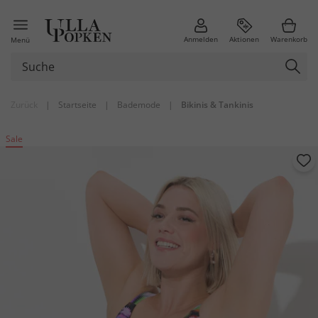
Anmelden
Aktionen
Warenkorb
Menü
Zurück
|
Startseite
|
Bademode
|
Bikinis & Tankinis
Sale