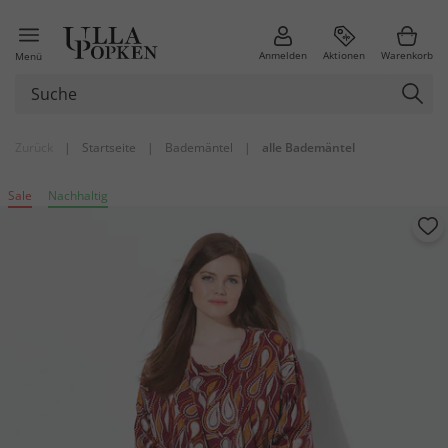
Anmelden
Aktionen
Warenkorb
Menü
Zurück
|
Startseite
|
Bademäntel
|
alle Bademäntel
Sale
Nachhaltig