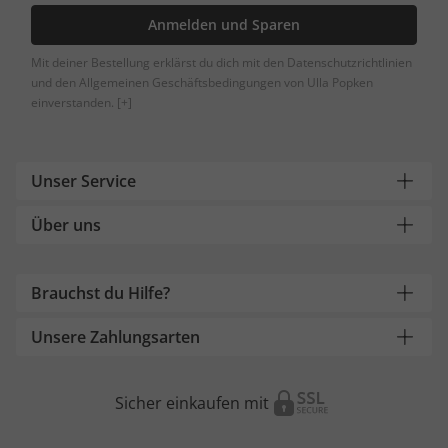
Anmelden und Sparen
Mit deiner Bestellung erklärst du dich mit den Datenschutzrichtlinien
und den Allgemeinen Geschäftsbedingungen von Ulla Popken
einverstanden.
[+]
Unser Service
Über uns
Brauchst du Hilfe?
Unsere Zahlungsarten
Sicher einkaufen mit