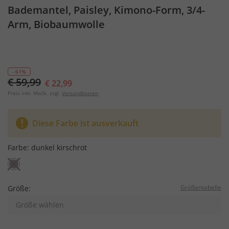
Bademantel, Paisley, Kimono-Form, 3/4-
Arm, Biobaumwolle
- 61%
€ 59,99
€ 22,99
Preis inkl. MwSt. zzgl.
Versandkosten
Diese Farbe ist ausverkauft
Farbe:
dunkel kirschrot
Größentabelle
Größe:
Größe wählen