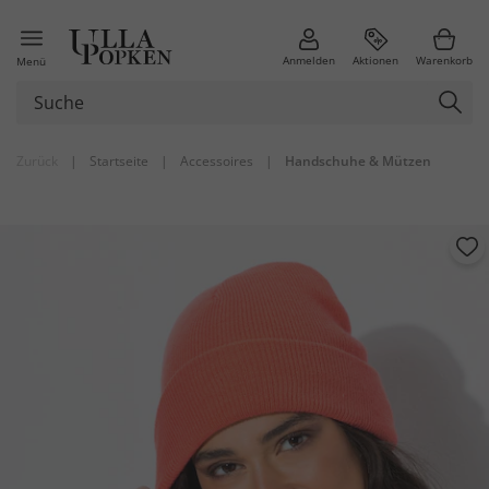
Anmelden
Aktionen
Warenkorb
Menü
Zurück
|
Startseite
|
Accessoires
|
Handschuhe & Mützen