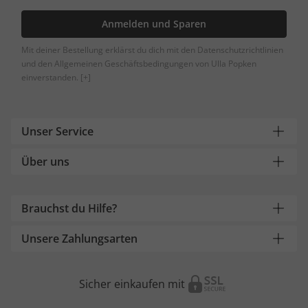
Anmelden und Sparen
Mit deiner Bestellung erklärst du dich mit den Datenschutzrichtlinien
und den Allgemeinen Geschäftsbedingungen von Ulla Popken
einverstanden.
[+]
Unser Service
Über uns
Brauchst du Hilfe?
Unsere Zahlungsarten
Sicher einkaufen mit