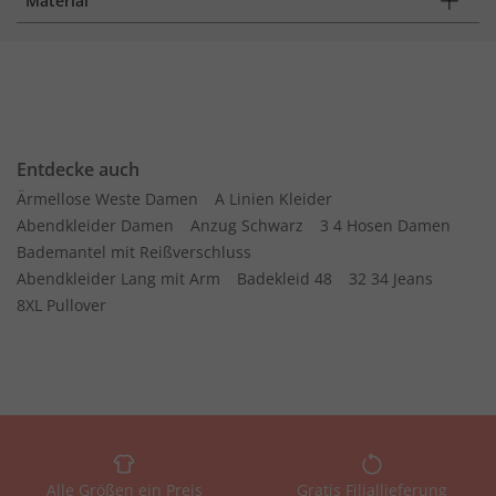
Material
Entdecke auch
Ärmellose Weste Damen
A Linien Kleider
Abendkleider Damen
Anzug Schwarz
3 4 Hosen Damen
Bademantel mit Reißverschluss
Abendkleider Lang mit Arm
Badekleid 48
32 34 Jeans
8XL Pullover
Alle Größen ein Preis
Gratis Filiallieferung