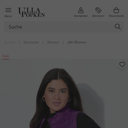
Anmelden
Aktionen
Warenkorb
Menü
Zurück
|
Startseite
|
Westen
|
alle Westen
Sale