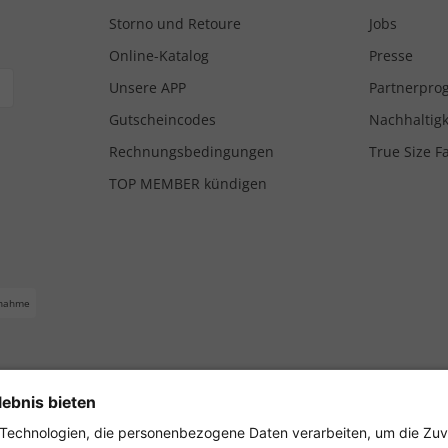
Storno und Retoure
Jobs
Online-Katalog
Presse
Unsere APP
Partnerpr
Gutscheincodes
Nachhaltigk
Rechnungsbedingungen
True Size F
TOP MEMBER kündigen
nahme