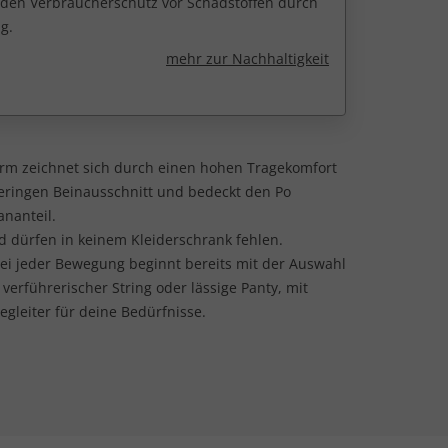
r den Verbraucherschutz vor Schadstoffen durch
g.
mehr zur Nachhaltigkeit
form zeichnet sich durch einen hohen Tragekomfort
geringen Beinausschnitt und bedeckt den Po
nanteil.
nd dürfen in keinem Kleiderschrank fehlen.
ei jeder Bewegung beginnt bereits mit der Auswahl
 verführerischer String oder lässige Panty, mit
gleiter für deine Bedürfnisse.