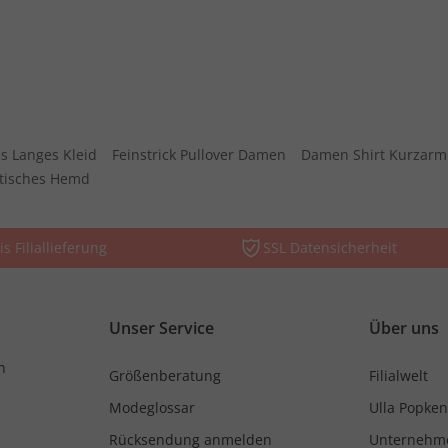
s Langes Kleid
Feinstrick Pullover Damen
Damen Shirt Kurzarm
stisches Hemd
is Filiallieferung
SSL Datensicherheit
Unser Service
Über uns
n
Größenberatung
Filialwelt
Modeglossar
Ulla Popken
Rücksendung anmelden
Unternehm