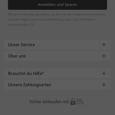
Anmelden und Sparen
Mit deiner Bestellung erklärst du dich mit den Datenschutzrichtlinien
und den Allgemeinen Geschäftsbedingungen von Ulla Popken
einverstanden.
[+]
Unser Service
Über uns
Brauchst du Hilfe?
Unsere Zahlungsarten
Sicher einkaufen mit