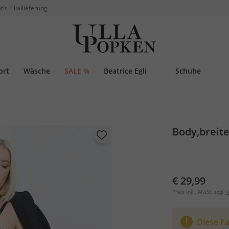
tis Filiallieferung
ort
Wäsche
SALE %
Beatrice Egli
Schuhe
Body,breit
€ 29,99
Preis inkl. MwSt. zzgl.
V
Diese Fa