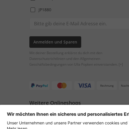
JP1880
Anmelden und Sparen
Mit deiner Bestellung erklärst du dich mit den
Datenschutzrichtlinien und den Allgemeinen
Geschäftsbedingungen von Ulla Popken einverstanden.
[+]
Rechnung
Nach
Weitere Onlineshops
Österreich