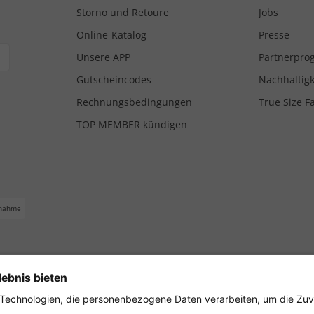
Storno und Retoure
Jobs
Online-Katalog
Presse
Unsere APP
Partnerpr
Gutscheincodes
Nachhaltigk
Rechnungsbedingungen
True Size F
TOP MEMBER kündigen
nahme