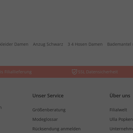
kleider Damen
Anzug Schwarz
3 4 Hosen Damen
Bademantel 
is Filiallieferung
SSL Datensicherheit
Unser Service
Über uns
n
Größenberatung
Filialwelt
Modeglossar
Ulla Popken
Rücksendung anmelden
Unternehm