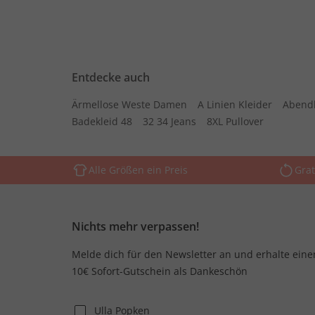
Entdecke auch
Ärmellose Weste Damen
A Linien Kleider
Abend
Badekleid 48
32 34 Jeans
8XL Pullover
Alle Größen ein Preis
Grat
Nichts mehr verpassen!
Melde dich für den Newsletter an und erhalte eine
10€ Sofort-Gutschein als Dankeschön
Ulla Popken