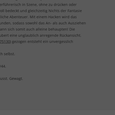
verführerisch in Szene, ohne zu drücken oder
oll bedeckt und gleichzeitig Nichts der Fantasie
nnliche Abenteuer. Mit einem Hacken wird das
rbunden, sodass sowohl das An- als auch Ausziehen
kann sich somit auch alleine behaupten! Die
ubert eine unglaublich anregende Rückansicht.
75130
) gezogen entsteht ein unvergesslich
ch selbst.
/44.
usst. Gewagt.