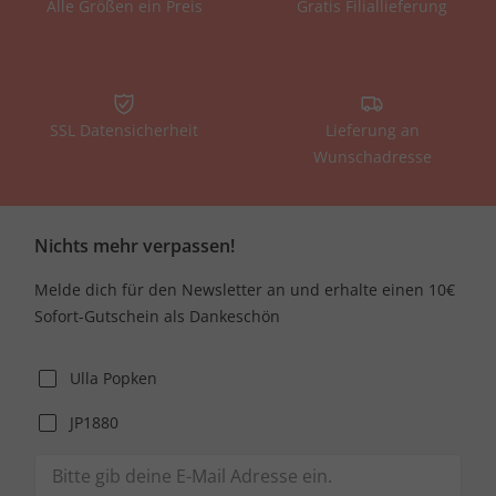
Alle Größen ein Preis
Gratis Filiallieferung
SSL Datensicherheit
Lieferung an
Wunschadresse
Nichts mehr verpassen!
Melde dich für den Newsletter an und erhalte einen 10€
Sofort-Gutschein als Dankeschön
Ulla Popken
JP1880