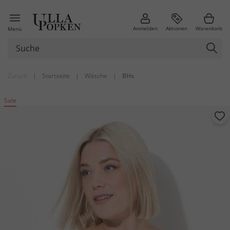
Anmelden
Aktionen
Warenkorb
Menü
Zurück
|
Startseite
|
Wäsche
|
BHs
Sale