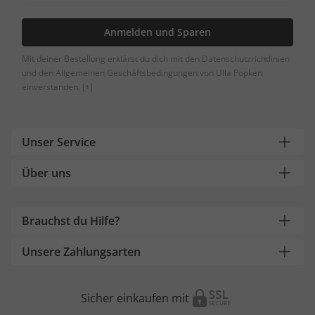
Anmelden und Sparen
Mit deiner Bestellung erklärst du dich mit den Datenschutzrichtlinien
und den Allgemeinen Geschäftsbedingungen von Ulla Popken
einverstanden.
[+]
Unser Service
Über uns
Brauchst du Hilfe?
Unsere Zahlungsarten
Sicher einkaufen mit