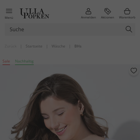
Anmelden
Aktionen
Warenkorb
Menü
Zurück
|
Startseite
|
Wäsche
|
BHs
Sale
Nachhaltig