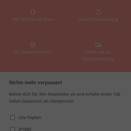
Alle Größen ein Preis
Gratis Filiallieferung
SSL Datensicherheit
Lieferung an
Wunschadresse
Nichts mehr verpassen!
Melde dich für den Newsletter an und erhalte einen 10€
Sofort-Gutschein als Dankeschön
Ulla Popken
JP1880