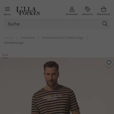
Anmelden
Aktionen
Warenkorb
Menü
Zurück
|
Startseite
|
Unterwäsche & Schlafanzüge
|
Schlafanzüge
Sale