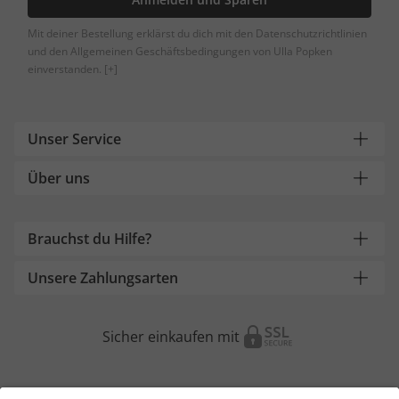
Mit deiner Bestellung erklärst du dich mit den Datenschutzrichtlinien
und den Allgemeinen Geschäftsbedingungen von Ulla Popken
einverstanden.
[+]
Unser Service
Über uns
Brauchst du Hilfe?
Unsere Zahlungsarten
Sicher einkaufen mit