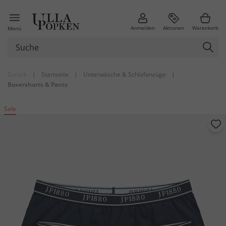
Anmelden
Aktionen
Warenkorb
Menü
Zurück
|
Startseite
|
Unterwäsche & Schlafanzüge
|
Boxershorts & Pants
Sale