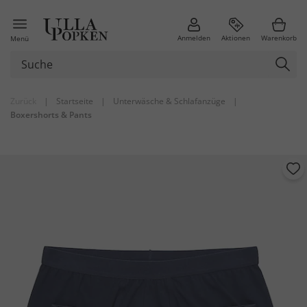
Anmelden
Aktionen
Warenkorb
Menü
Zurück
|
Startseite
|
Unterwäsche & Schlafanzüge
|
Boxershorts & Pants