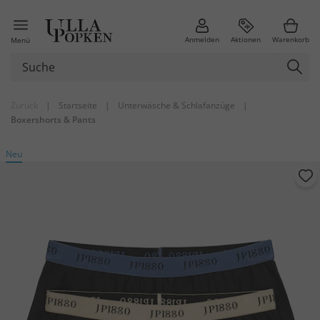
Anmelden
Aktionen
Warenkorb
Menü
Zurück
|
Startseite
|
Unterwäsche & Schlafanzüge
|
Boxershorts & Pants
Neu