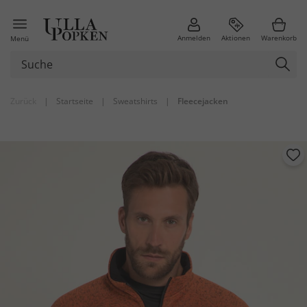
Anmelden
Aktionen
Warenkorb
Menü
Zurück
|
Startseite
|
Sweatshirts
|
Fleecejacken