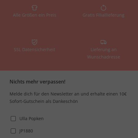
Alle Größen ein Preis
Gratis Filiallieferung
SSL Datensicherheit
Lieferung an
Wunschadresse
Nichts mehr verpassen!
Melde dich für den Newsletter an und erhalte einen 10€
Sofort-Gutschein als Dankeschön
Ulla Popken
JP1880