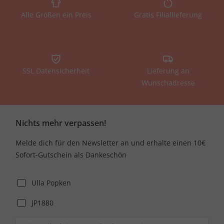
Alle Größen ein Preis
Gratis Filiallieferung
SSL Datensicherheit
Lieferung an
Wunschadresse
Nichts mehr verpassen!
Melde dich für den Newsletter an und erhalte einen 10€
Sofort-Gutschein als Dankeschön
Ulla Popken
JP1880