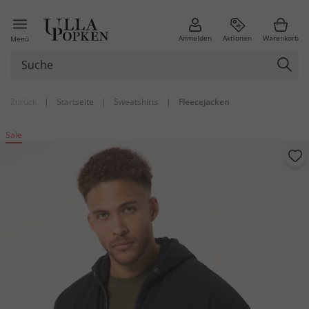
Anmelden
Aktionen
Warenkorb
Menü
Zurück
|
Startseite
|
Sweatshirts
|
Fleecejacken
Sale