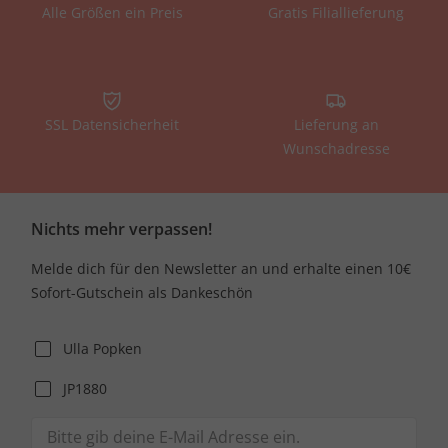
Alle Größen ein Preis
Gratis Filiallieferung
SSL Datensicherheit
Lieferung an
Wunschadresse
Nichts mehr verpassen!
Melde dich für den Newsletter an und erhalte einen 10€
Sofort-Gutschein als Dankeschön
Ulla Popken
JP1880