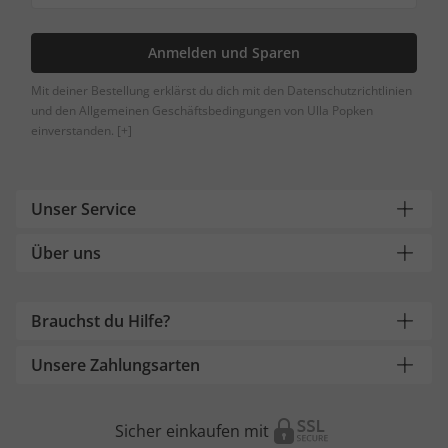
Anmelden und Sparen
Mit deiner Bestellung erklärst du dich mit den Datenschutzrichtlinien
und den Allgemeinen Geschäftsbedingungen von Ulla Popken
einverstanden.
[+]
Unser Service
Über uns
Brauchst du Hilfe?
Unsere Zahlungsarten
Sicher einkaufen mit