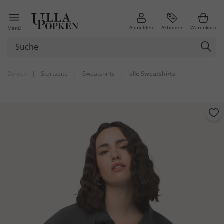
Anmelden
Aktionen
Warenkorb
Menü
Zurück
|
Startseite
|
Sweatshirts
|
alle Sweatshirts