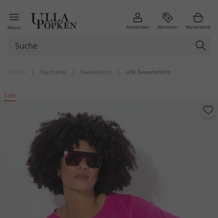
Anmelden
Aktionen
Warenkorb
Menü
Zurück
|
Startseite
|
Sweatshirts
|
alle Sweatshirts
Sale