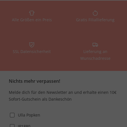
Alle Größen ein Preis
Gratis Filiallieferung
SSL Datensicherheit
Lieferung an
Wunschadresse
Nichts mehr verpassen!
Melde dich für den Newsletter an und erhalte einen 10€
Sofort-Gutschein als Dankeschön
Ulla Popken
JP1880