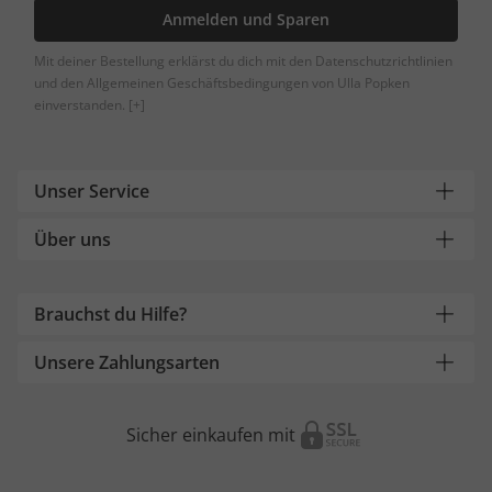
Anmelden und Sparen
Mit deiner Bestellung erklärst du dich mit den Datenschutzrichtlinien
und den Allgemeinen Geschäftsbedingungen von Ulla Popken
einverstanden.
[+]
Unser Service
Über uns
Brauchst du Hilfe?
Unsere Zahlungsarten
Sicher einkaufen mit