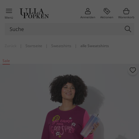
Anmelden
Aktionen
Warenkorb
Menü
Zurück
|
Startseite
|
Sweatshirts
|
alle Sweatshirts
Sale