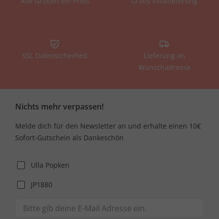
Alle Größen ein Preis
Gratis Filiallieferung
SSL Datensicherheit
Lieferung an
Wunschadresse
Nichts mehr verpassen!
Melde dich für den Newsletter an und erhalte einen 10€
Sofort-Gutschein als Dankeschön
Ulla Popken
JP1880