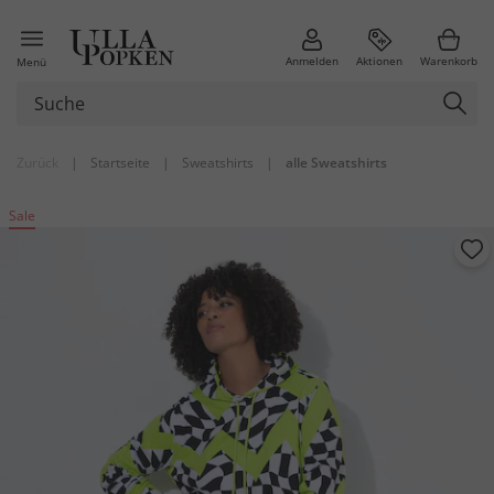
Anmelden
Aktionen
Warenkorb
Menü
Zurück
|
Startseite
|
Sweatshirts
|
alle Sweatshirts
Sale