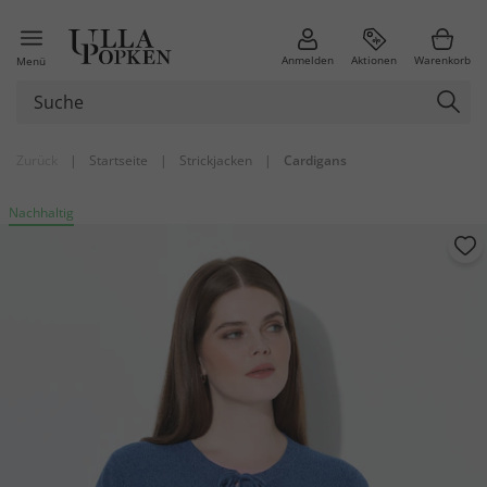
Anmelden
Aktionen
Warenkorb
Menü
Zurück
|
Startseite
|
Strickjacken
|
Cardigans
Nachhaltig