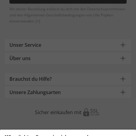
Mit deiner Bestellung erklärst du dich mit den Datenschutzrichtlinien
und den Allgemeinen Geschäftsbedingungen von Ulla Popken
einverstanden.
[+]
Unser Service
Über uns
Brauchst du Hilfe?
Unsere Zahlungsarten
Sicher einkaufen mit
Weitere Onlineshops