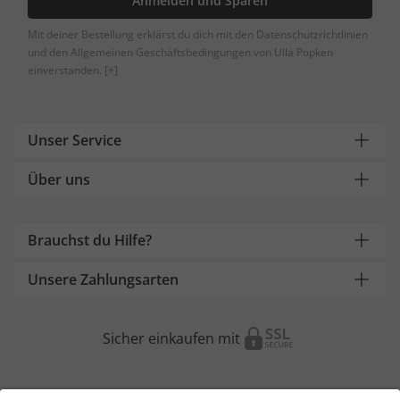
Anmelden und Sparen
Mit deiner Bestellung erklärst du dich mit den Datenschutzrichtlinien
und den Allgemeinen Geschäftsbedingungen von Ulla Popken
einverstanden.
[+]
Unser Service
Über uns
Brauchst du Hilfe?
Unsere Zahlungsarten
Sicher einkaufen mit