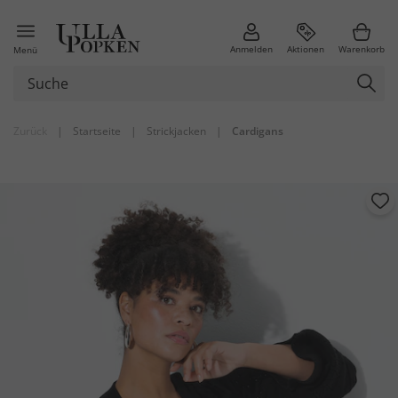
Anmelden
Aktionen
Warenkorb
Menü
Zurück
|
Startseite
|
Strickjacken
|
Cardigans