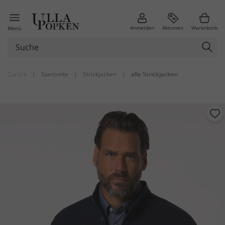
Anmelden
Aktionen
Warenkorb
Menü
Zurück
|
Startseite
|
Strickjacken
|
alle Strickjacken