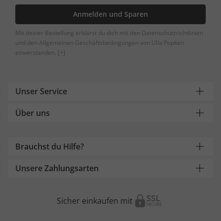
Anmelden und Sparen
Mit deiner Bestellung erklärst du dich mit den Datenschutzrichtlinien
und den Allgemeinen Geschäftsbedingungen von Ulla Popken
einverstanden.
[+]
Unser Service
Über uns
Brauchst du Hilfe?
Unsere Zahlungsarten
Sicher einkaufen mit