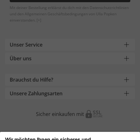
Mit deiner Bestellung erklärst du dich mit den Datenschutzrichtlinien
und den Allgemeinen Geschäftsbedingungen von Ulla Popken
einverstanden.
[+]
Unser Service
Über uns
Brauchst du Hilfe?
Unsere Zahlungsarten
Sicher einkaufen mit
Weitere Onlineshops