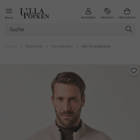
Anmelden
Aktionen
Warenkorb
Menü
Zurück
|
Startseite
|
Strickjacken
|
alle Strickjacken