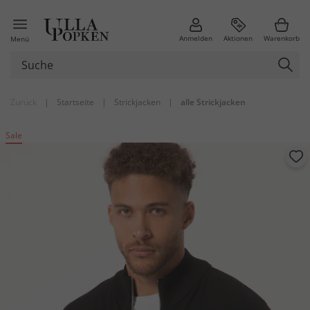
Anmelden
Aktionen
Warenkorb
Menü
Zurück
|
Startseite
|
Strickjacken
|
alle Strickjacken
Sale