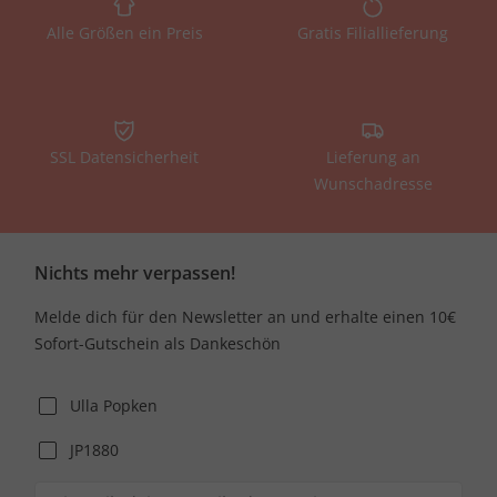
Alle Größen ein Preis
Gratis Filiallieferung
SSL Datensicherheit
Lieferung an
Wunschadresse
Nichts mehr verpassen!
Melde dich für den Newsletter an und erhalte einen 10€
Sofort-Gutschein als Dankeschön
Ulla Popken
JP1880