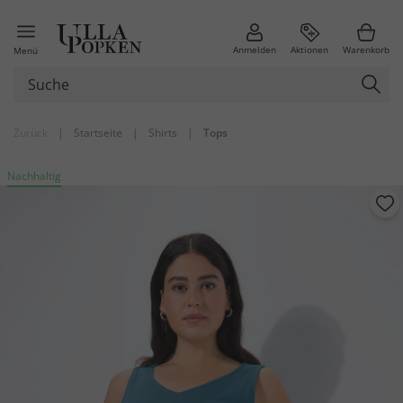
Anmelden
Aktionen
Warenkorb
Menü
Zurück
|
Startseite
|
Shirts
|
Tops
Nachhaltig