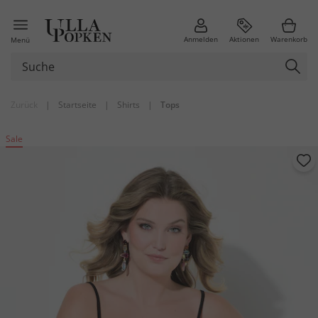
Anmelden
Aktionen
Warenkorb
Menü
Zurück
|
Startseite
|
Shirts
|
Tops
Sale