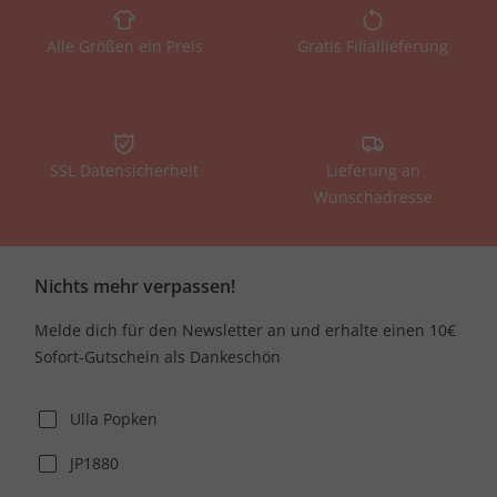
Alle Größen ein Preis
Gratis Filiallieferung
SSL Datensicherheit
Lieferung an
Wunschadresse
Nichts mehr verpassen!
Melde dich für den Newsletter an und erhalte einen 10€
Sofort-Gutschein als Dankeschön
Ulla Popken
JP1880