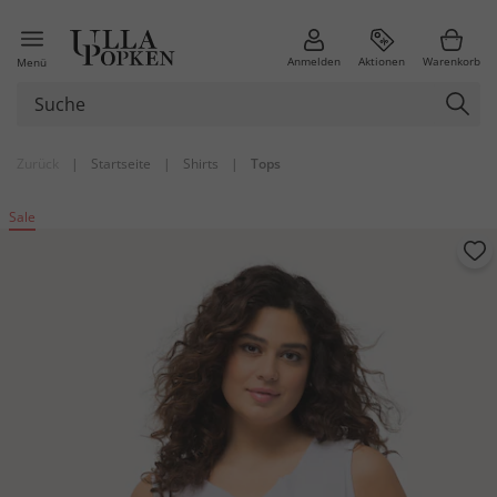
Anmelden
Aktionen
Warenkorb
Menü
Zurück
|
Startseite
|
Shirts
|
Tops
Sale