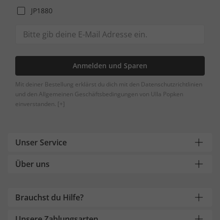
JP1880
Anmelden und Sparen
Mit deiner Bestellung erklärst du dich mit den Datenschutzrichtlinien
und den Allgemeinen Geschäftsbedingungen von Ulla Popken
einverstanden.
[+]
Unser Service
Über uns
Brauchst du Hilfe?
Unsere Zahlungsarten