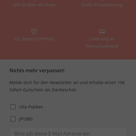
Alle Größen ein Preis
Gratis Filiallieferung
SSL Datensicherheit
Lieferung an
Wunschadresse
Nichts mehr verpassen!
Melde dich für den Newsletter an und erhalte einen 10€
Sofort-Gutschein als Dankeschön
Ulla Popken
JP1880