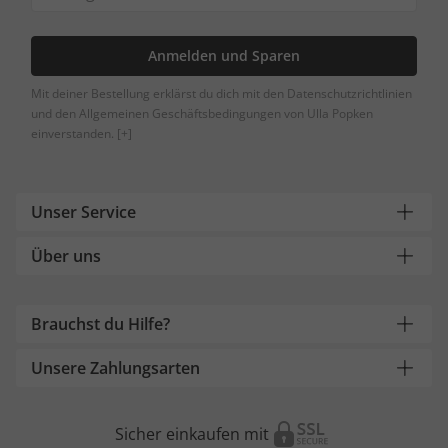
Anmelden und Sparen
Mit deiner Bestellung erklärst du dich mit den Datenschutzrichtlinien
und den Allgemeinen Geschäftsbedingungen von Ulla Popken
einverstanden.
[+]
Unser Service
Über uns
Brauchst du Hilfe?
Unsere Zahlungsarten
Sicher einkaufen mit