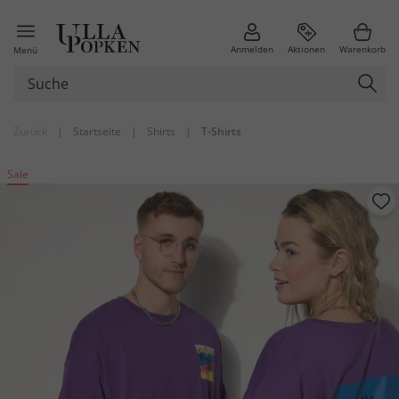
Anmelden
Aktionen
Warenkorb
Menü
Zurück
|
Startseite
|
Shirts
|
T-Shirts
Sale