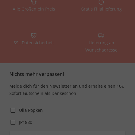
Alle Größen ein Preis
Gratis Filiallieferung
SSL Datensicherheit
Lieferung an
Wunschadresse
Nichts mehr verpassen!
Melde dich für den Newsletter an und erhalte einen 10€
Sofort-Gutschein als Dankeschön
Ulla Popken
JP1880