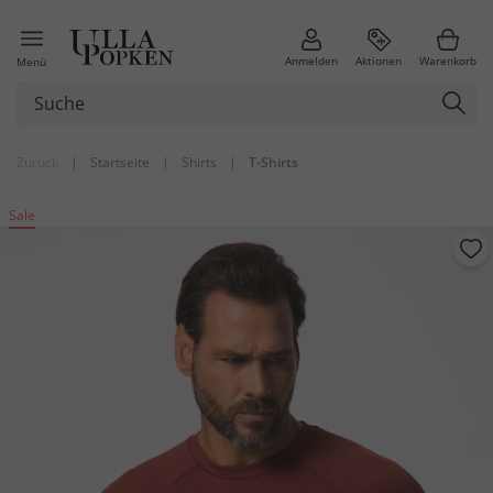
Anmelden
Aktionen
Warenkorb
Menü
Zurück
|
Startseite
|
Shirts
|
T-Shirts
Sale