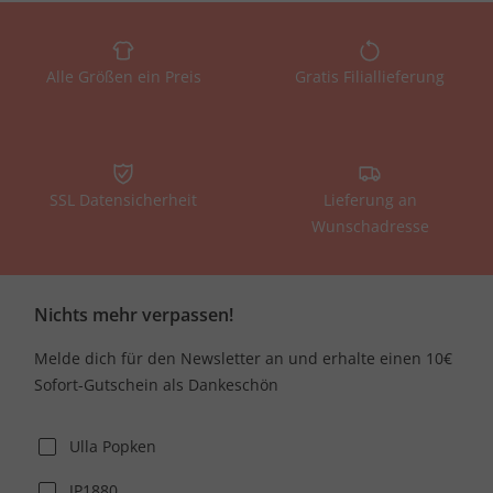
Alle Größen ein Preis
Gratis Filiallieferung
SSL Datensicherheit
Lieferung an
Wunschadresse
Nichts mehr verpassen!
Melde dich für den Newsletter an und erhalte einen 10€
Sofort-Gutschein als Dankeschön
Ulla Popken
JP1880