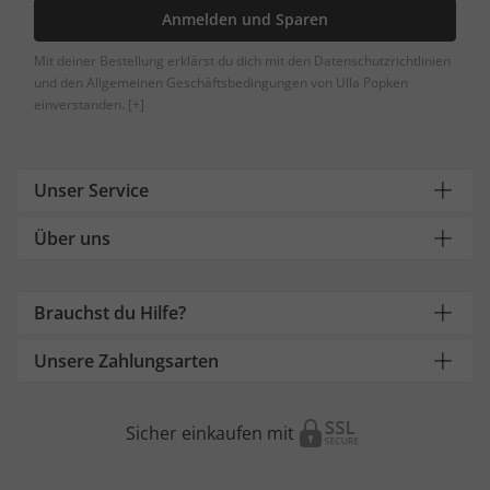
Anmelden und Sparen
Mit deiner Bestellung erklärst du dich mit den Datenschutzrichtlinien
und den Allgemeinen Geschäftsbedingungen von Ulla Popken
einverstanden.
[+]
Unser Service
Über uns
Brauchst du Hilfe?
Unsere Zahlungsarten
Sicher einkaufen mit