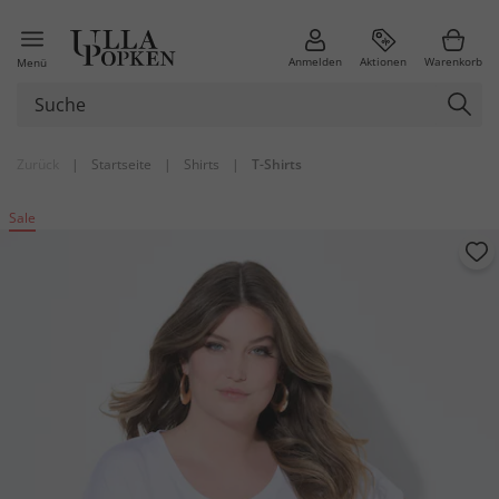
Anmelden
Aktionen
Warenkorb
Menü
Zurück
|
Startseite
|
Shirts
|
T-Shirts
Sale