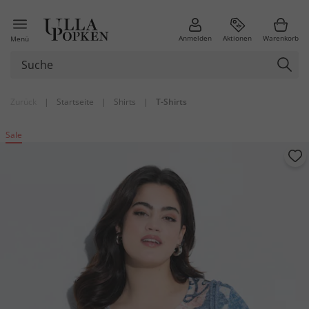
Anmelden
Aktionen
Warenkorb
Menü
Zurück
|
Startseite
|
Shirts
|
T-Shirts
Sale