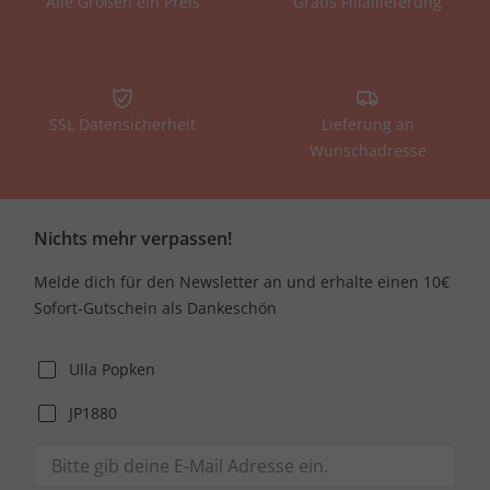
Alle Größen ein Preis
Gratis Filiallieferung
SSL Datensicherheit
Lieferung an
Wunschadresse
Nichts mehr verpassen!
Melde dich für den Newsletter an und erhalte einen 10€
Sofort-Gutschein als Dankeschön
Ulla Popken
JP1880