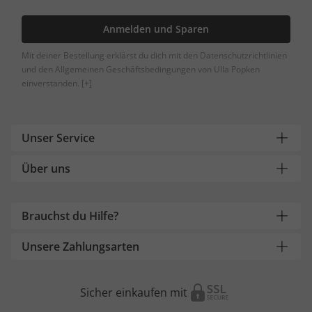
Anmelden und Sparen
Mit deiner Bestellung erklärst du dich mit den Datenschutzrichtlinien
und den Allgemeinen Geschäftsbedingungen von Ulla Popken
einverstanden.
[+]
Unser Service
Über uns
Brauchst du Hilfe?
Unsere Zahlungsarten
Sicher einkaufen mit