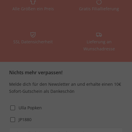
Alle Größen ein Preis
Gratis Filiallieferung
SSL Datensicherheit
Lieferung an
Wunschadresse
Nichts mehr verpassen!
Melde dich für den Newsletter an und erhalte einen 10€
Sofort-Gutschein als Dankeschön
Ulla Popken
JP1880