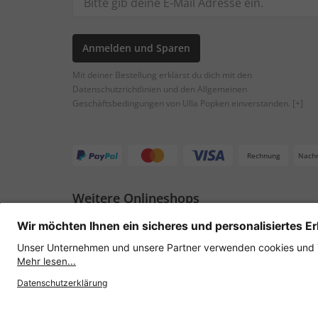
Anmelden und Sparen
Mit deiner Bestellung erklärst du dich mit den
Datenschutzrichtlinien und den Allgemeinen
Geschäftsbedingungen von Ulla Popken einverstanden.
[+]
Rechnung
Nach
Weitere Onlineshops
Österreich
Datenschutz
AGB
Widerruf erklären
Lie