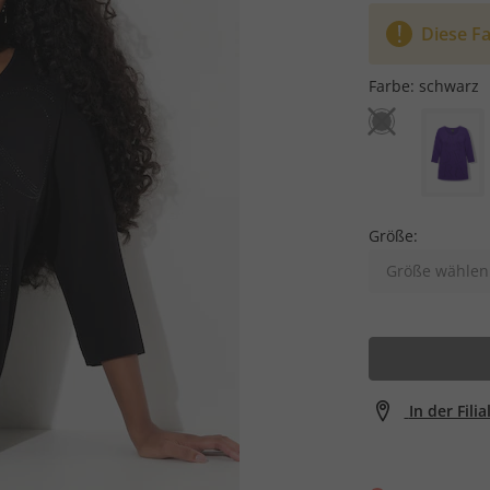
Diese Fa
Farbe:
schwarz
Größe:
Größe wählen
In der Fili