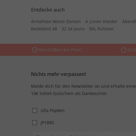
Entdecke auch
Ärmellose Weste Damen
A Linien Kleider
Abend
Badekleid 48
32 34 Jeans
8XL Pullover
Alle Größen ein Preis
Grat
Nichts mehr verpassen!
Melde dich für den Newsletter an und erhalte eine
10€ Sofort-Gutschein als Dankeschön
Ulla Popken
JP1880