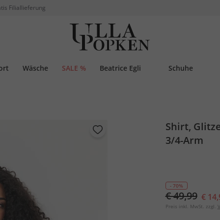
tis Filiallieferung
ort
Wäsche
SALE %
Beatrice Egli
Schuhe
Shirt, Glit
3/4-Arm
- 70%
€ 49,99
€ 14,
Preis inkl. MwSt. zzgl.
V