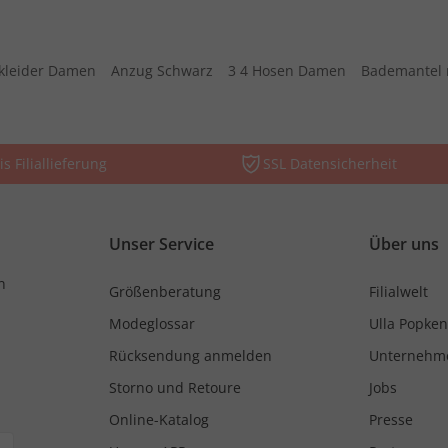
kleider Damen
Anzug Schwarz
3 4 Hosen Damen
Bademantel 
is Filiallieferung
SSL Datensicherheit
Unser Service
Über uns
n
Größenberatung
Filialwelt
Modeglossar
Ulla Popken
Rücksendung anmelden
Unternehm
Storno und Retoure
Jobs
Online-Katalog
Presse