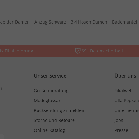
kleider Damen
Anzug Schwarz
3 4 Hosen Damen
Bademantel 
is Filiallieferung
SSL Datensicherheit
Unser Service
Über uns
n
Größenberatung
Filialwelt
Modeglossar
Ulla Popken
Rücksendung anmelden
Unternehm
Storno und Retoure
Jobs
Online-Katalog
Presse