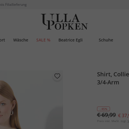
tis Filiallieferung
ort
Wäsche
SALE %
Beatrice Egli
Schuhe
Shirt, Colli
3/4-Arm
- 45%
€ 69,99
€ 37,
Preis inkl. MwSt. zzgl.
V