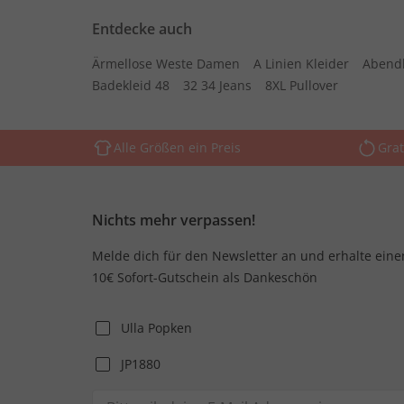
Entdecke auch
Ärmellose Weste Damen
A Linien Kleider
Abend
Badekleid 48
32 34 Jeans
8XL Pullover
Alle Größen ein Preis
Grat
Nichts mehr verpassen!
Melde dich für den Newsletter an und erhalte eine
10€ Sofort-Gutschein als Dankeschön
Ulla Popken
JP1880