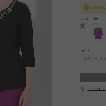
Diese Fa
Farbe:
schwarz
Größe:
Größe wählen
In der Fili