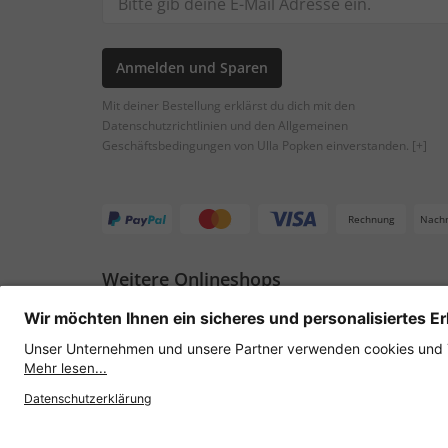
Anmelden und Sparen
Mit deiner Bestellung erklärst du dich mit den
Datenschutzrichtlinien und den Allgemeinen
Geschäftsbedingungen von Ulla Popken einverstanden.
[+]
Rechnung
Nach
Weitere Onlineshops
Österreich
Datenschutz
AGB
Widerruf erklären
Lie