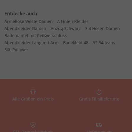
Entdecke auch
Ärmellose Weste Damen
A Linien Kleider
Abendkleider Damen
Anzug Schwarz
3 4 Hosen Damen
Bademantel mit Reißverschluss
Abendkleider Lang mit Arm
Badekleid 48
32 34 Jeans
8XL Pullover
Alle Größen ein Preis
Gratis Filiallieferung
SSL Datensicherheit
Lieferung an