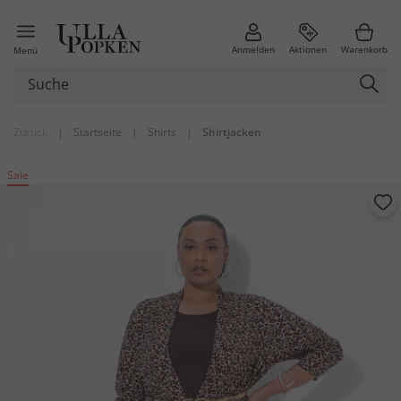
Anmelden
Aktionen
Warenkorb
Menü
Zurück
|
Startseite
|
Shirts
|
Shirtjacken
Sale