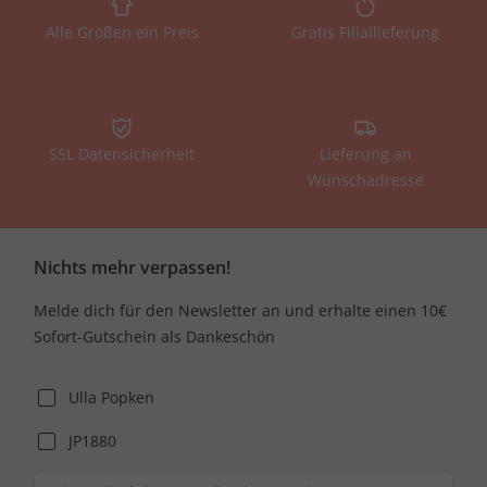
Alle Größen ein Preis
Gratis Filiallieferung
SSL Datensicherheit
Lieferung an
Wunschadresse
Nichts mehr verpassen!
Melde dich für den Newsletter an und erhalte einen 10€
Sofort-Gutschein als Dankeschön
Ulla Popken
JP1880