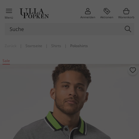
Anmelden
Aktionen
Warenkorb
Menü
Zurück
|
Startseite
|
Shirts
|
Poloshirts
Sale