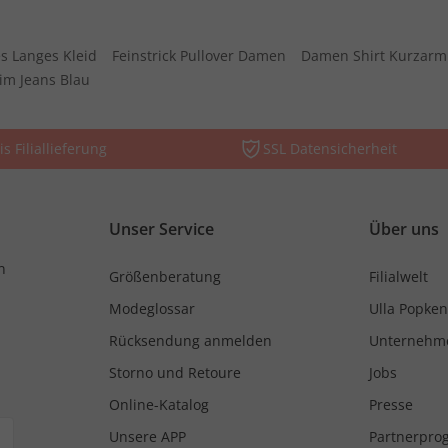
s Langes Kleid
Feinstrick Pullover Damen
Damen Shirt Kurzarm
im Jeans Blau
is Filiallieferung
SSL Datensicherheit
Unser Service
Über uns
n
Größenberatung
Filialwelt
Modeglossar
Ulla Popken
Rücksendung anmelden
Unternehm
Storno und Retoure
Jobs
Online-Katalog
Presse
Unsere APP
Partnerpr