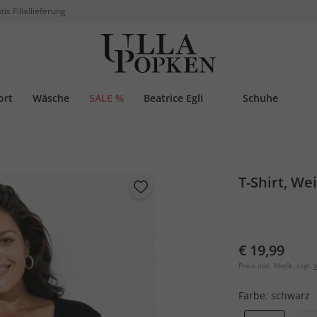
tis Filiallieferung
ort
Wäsche
SALE %
Beatrice Egli
Schuhe
T-Shirt, W
€ 19,99
Preis inkl. MwSt. zzgl.
V
Farbe:
schwarz