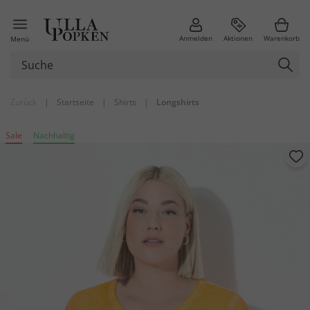
Anmelden
Aktionen
Warenkorb
Menü
Zurück
|
Startseite
|
Shirts
|
Longshirts
Sale
Nachhaltig