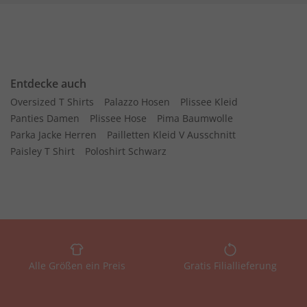
Entdecke auch
Oversized T Shirts
Palazzo Hosen
Plissee Kleid
Panties Damen
Plissee Hose
Pima Baumwolle
Parka Jacke Herren
Pailletten Kleid V Ausschnitt
Paisley T Shirt
Poloshirt Schwarz
Alle Größen ein Preis
Gratis Filiallieferung