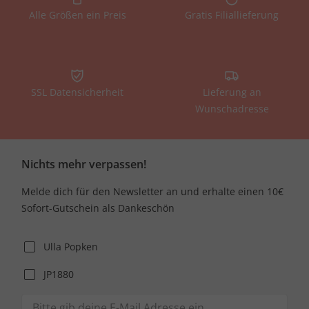
Alle Größen ein Preis
Gratis Filiallieferung
SSL Datensicherheit
Lieferung an
Wunschadresse
Nichts mehr verpassen!
Melde dich für den Newsletter an und erhalte einen 10€
Sofort-Gutschein als Dankeschön
Ulla Popken
JP1880