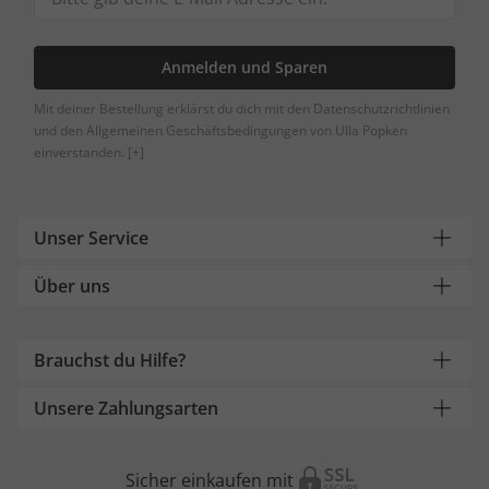
Anmelden und Sparen
Mit deiner Bestellung erklärst du dich mit den Datenschutzrichtlinien
und den Allgemeinen Geschäftsbedingungen von Ulla Popken
einverstanden.
[+]
Unser Service
Über uns
Brauchst du Hilfe?
Unsere Zahlungsarten
Sicher einkaufen mit