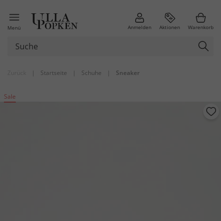
Anmelden
Aktionen
Warenkorb
Menü
Zurück
|
Startseite
|
Schuhe
|
Sneaker
Sale