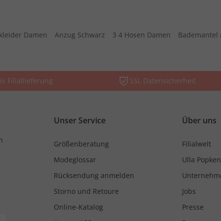
kleider Damen
Anzug Schwarz
3 4 Hosen Damen
Bademantel 
is Filiallieferung
SSL Datensicherheit
Unser Service
Über uns
n
Größenberatung
Filialwelt
Modeglossar
Ulla Popken
Rücksendung anmelden
Unternehm
Storno und Retoure
Jobs
Online-Katalog
Presse