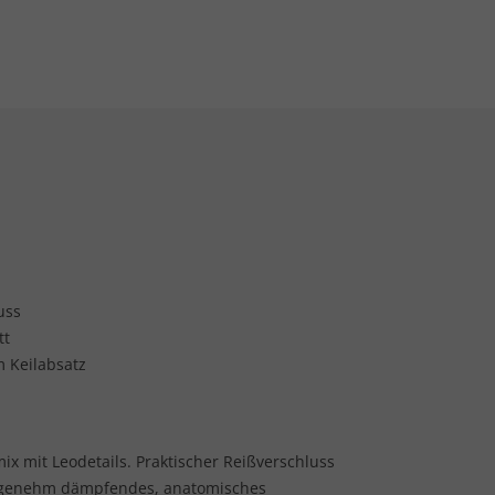
uss
tt
 Keilabsatz
 mit Leodetails. Praktischer Reißverschluss
angenehm dämpfendes, anatomisches