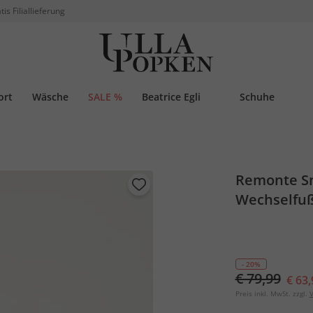
tis Filiallieferung
ort
Wäsche
SALE %
Beatrice Egli
Schuhe
Remonte Sn
Wechselfuß
- 20%
€ 79,99
€ 63,
Preis inkl. MwSt. zzgl.
V