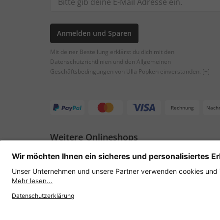
Anmelden und Sparen
Mit deiner Bestellung erklärst du dich mit den
Datenschutzrichtlinien und den Allgemeinen
Geschäftsbedingungen von Ulla Popken einverstanden.
[+]
Rechnung
Nach
Weitere Onlineshops
Österreich
Datenschutz
AGB
Widerruf erklären
Lie