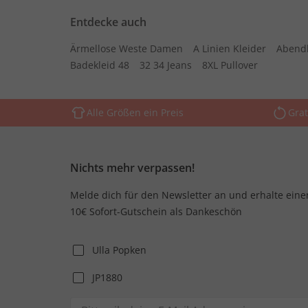
Entdecke auch
Ärmellose Weste Damen
A Linien Kleider
Abend
Badekleid 48
32 34 Jeans
8XL Pullover
Alle Größen ein Preis
Grat
Nichts mehr verpassen!
Melde dich für den Newsletter an und erhalte eine
10€ Sofort-Gutschein als Dankeschön
Ulla Popken
JP1880