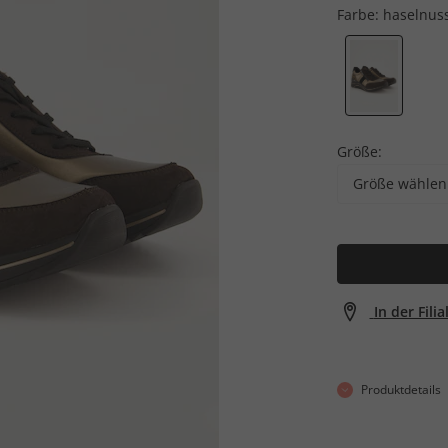
Farbe:
haselnus
Größe:
Größe wählen
In der Fili
Produktdetails