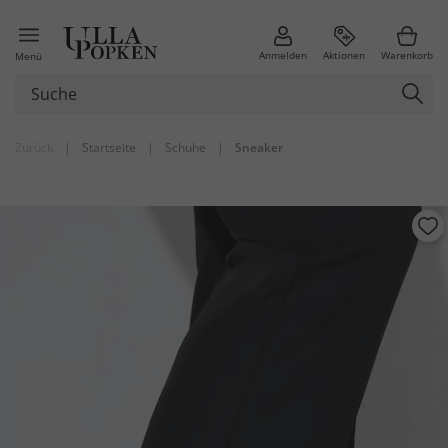
Anmelden
Aktionen
Warenkorb
Menü
Zurück
|
Startseite
|
Schuhe
|
Sneaker