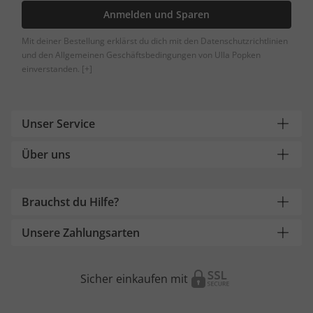
Anmelden und Sparen
Mit deiner Bestellung erklärst du dich mit den Datenschutzrichtlinien
und den Allgemeinen Geschäftsbedingungen von Ulla Popken
einverstanden.
[+]
Unser Service
Über uns
Brauchst du Hilfe?
Unsere Zahlungsarten
Sicher einkaufen mit