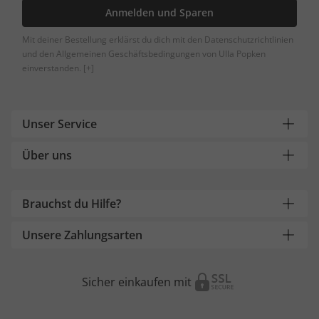
Anmelden und Sparen
Mit deiner Bestellung erklärst du dich mit den Datenschutzrichtlinien
und den Allgemeinen Geschäftsbedingungen von Ulla Popken
einverstanden.
[+]
Unser Service
Über uns
Brauchst du Hilfe?
Unsere Zahlungsarten
Sicher einkaufen mit