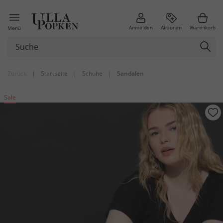
Anmelden
Aktionen
Warenkorb
Menü
Zurück
|
Startseite
|
Schuhe
|
Sandalen
Sale